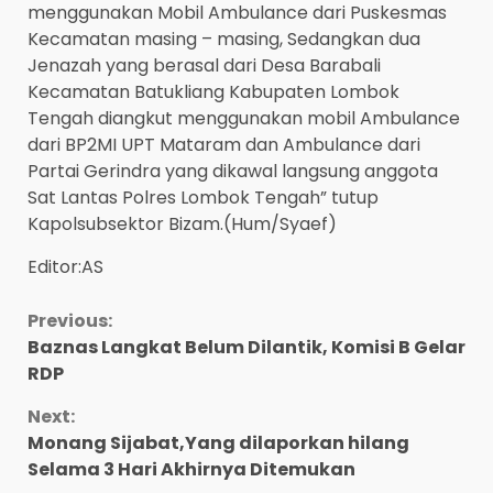
menggunakan Mobil Ambulance dari Puskesmas
Kecamatan masing – masing, Sedangkan dua
Jenazah yang berasal dari Desa Barabali
Kecamatan Batukliang Kabupaten Lombok
Tengah diangkut menggunakan mobil Ambulance
dari BP2MI UPT Mataram dan Ambulance dari
Partai Gerindra yang dikawal langsung anggota
Sat Lantas Polres Lombok Tengah” tutup
Kapolsubsektor Bizam.(Hum/Syaef)
Editor:AS
Continue
Previous:
Baznas Langkat Belum Dilantik, Komisi B Gelar
Reading
RDP
Next:
Monang Sijabat,Yang dilaporkan hilang
Selama 3 Hari Akhirnya Ditemukan