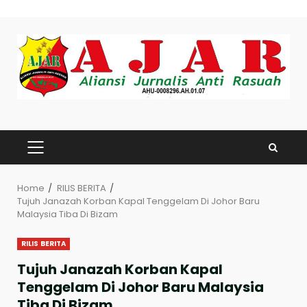
Skip
to
content
PRIMARY
MENU
Home
RILIS BERITA
Tujuh Janazah Korban Kapal Tenggelam Di Johor Baru
Malaysia Tiba Di Bizam
RILIS BERITA
Tujuh Janazah Korban Kapal
Tenggelam Di Johor Baru Malaysia
Tiba Di Bizam