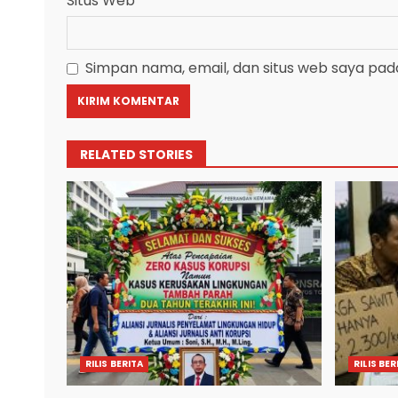
Situs Web
Simpan nama, email, dan situs web saya pad
RELATED STORIES
RILIS BERITA
RILIS BER