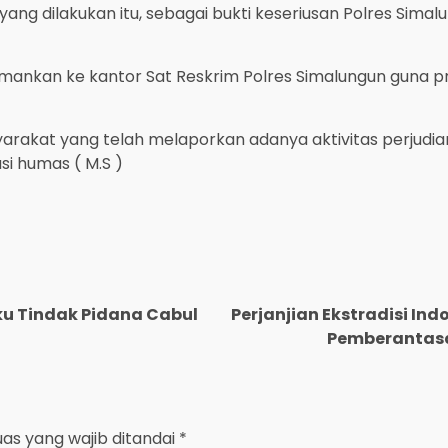
g dilakukan itu, sebagai bukti keseriusan Polres Simal
 amankan ke kantor Sat Reskrim Polres Simalungun guna 
akat yang telah melaporkan adanya aktivitas perjudian
si humas ( M.S )
ku Tindak Pidana Cabul
Perjanjian Ekstradisi In
Pemberantasa
uas yang wajib ditandai
*