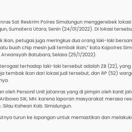
ras Sat Reskrim Polres Simalungun menggerebek lokasi pe
n, Sumatera Utara, Senin (24/01/2022). Di lokasi tersebu
ak ikan, petugas juga meringkus dua orang laki-laki bersa
tu buah chip mesin judi tembak ikan,” kata Kapolres Simalu
a Arwansyah Batubara, Selasa (25/1/2022).
erogasi terhadap laki-laki tersebut adalah ZB (22), yan
a tembak ikan dari lokasi judi tersebut, dan RP (52) w
nya.
leh Personil Unit jatanras yang di pimpin oleh kanit ja
Aribowo SIK, MH. karena laporan masyarakat merasa re
. Silau Kahean Kab. Simalungun.
njutnya turun ke lapangan untuk memastikan dan melakuka