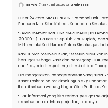
admin
Januari 26, 2022
2 min read
Buser 24 com .SIMALUNGUN -Personel Unit Jatan
Paribuan Kec. Silau Kahean Kabupaten Simalungu
“Selain menyita satu unit meja mesin judi temb
210.000,- (Dua Ratus Sepuluh Ribu Rupiah) dan sa
M.H., melalui Kasi Humas Polres Simalungun Ipd
Kasi Humas menyebutkan, “setelah dilakukan int
bertugas sebagai kasir dan pemegang CHIP mej
dan Penyedia tempat meja tembak ikan,” ucap
Dia mengatakan, penggerebakan yang dilakukan o
Kasat reskrim polres simalungun Akp Rachmat 
ikan di sebuah warung Nagori Silou Paribuan Kec
“Dari informasi yang kita terima, petugas sela
tersebut ada aktivitas perjudian,” katanya.