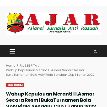
Skip
to
content
PRIMARY
MENU
Home
RILIS BERITA
Wabup Kepulauan Meranti H.Asmar Secara Resmi
BukaTurnamen Bola Voly Piala Sendaur Cup 1 Tahun 2022
RILIS BERITA
Wabup Kepulauan Meranti H.Asmar
Secara Resmi BukaTurnamen Bola
Voly Piala Sendaur Cup 1 Tahun 2022