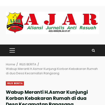
Skip
to
content
PRIMARY
MENU
Home
RILIS BERITA
Wabup Meranti H.Asmar Kunjungi Korban Kebakaran Rumah
di dua Desa Kecamatan Rangsang
RILIS BERITA
Wabup Meranti H.Asmar Kunjungi
Korban Kebakaran Rumah di dua
Desa Kecamatan Rangsang