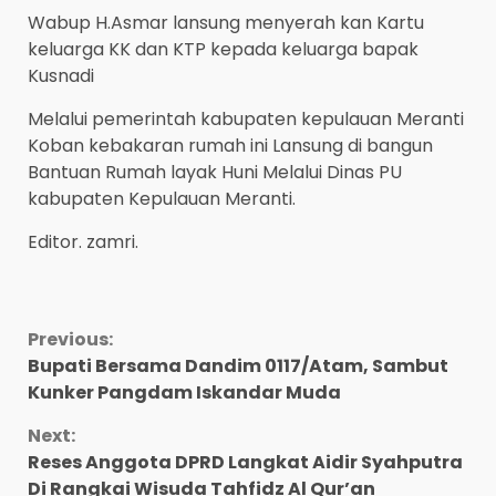
Wabup H.Asmar lansung menyerah kan Kartu
keluarga KK dan KTP kepada keluarga bapak
Kusnadi
Melalui pemerintah kabupaten kepulauan Meranti
Koban kebakaran rumah ini Lansung di bangun
Bantuan Rumah layak Huni Melalui Dinas PU
kabupaten Kepulauan Meranti.
Editor. zamri.
Continue
Previous:
Bupati Bersama Dandim 0117/Atam, Sambut
Reading
Kunker Pangdam Iskandar Muda
Next:
Reses Anggota DPRD Langkat Aidir Syahputra
Di Rangkai Wisuda Tahfidz Al Qur’an