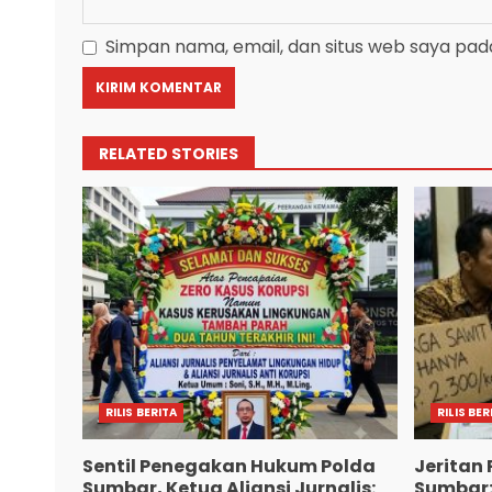
Simpan nama, email, dan situs web saya pad
RELATED STORIES
RILIS BERITA
RILIS BER
Sentil Penegakan Hukum Polda
Jeritan 
Sumbar, Ketua Aliansi Jurnalis:
Sumbar: