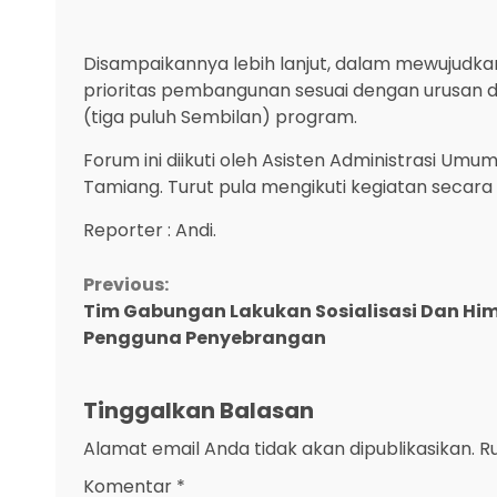
Disampaikannya lebih lanjut, dalam mewujud
prioritas pembangunan sesuai dengan urusan da
(tiga puluh Sembilan) program.
Forum ini diikuti oleh Asisten Administrasi Umum
Tamiang. Turut pula mengikuti kegiatan secar
Reporter : Andi.
Continue
Previous:
Tim Gabungan Lakukan Sosialisasi Dan Hi
Reading
Pengguna Penyebrangan
Tinggalkan Balasan
Alamat email Anda tidak akan dipublikasikan.
R
Komentar
*