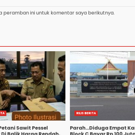
a peramban ini untuk komentar saya berikutnya.
ITA
RILIS BERITA
Petani Sawit Pessel
Parah…Diduga Empat Ka
 Di Balik Harga Rendah,
Block C Bayar Rp.100 Jut