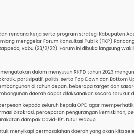
 dan rencana kerja serta program strategi Kabupaten A
ang menggelar Forum Konsultasi Publik (FKP) Rancang
ppeda, Rabu (23/2/22). Forum ini dibuka langsung Wakil 
n mengatakan dalam menyusun RKPD tahun 2023 mengu
tik, partisipatif, politis, serta Top Down dan Bottom U
bangunan di tahun depan, beberapa target dan sasaran
embangunan daerah dapat dilaksanakan secara terukur d
 berpesan kepada seluruh kepala OPD agar memperhati
rmasi birokrasi, percepatan pengurangan kemiskinan, 
arakatan dampak Covid-19”, tutur Wabup.
untuk menyikapi permasalahan daerah yang akan kita sel