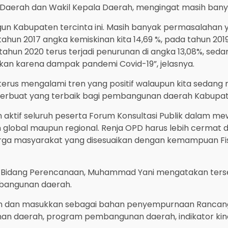
aerah dan Wakil Kepala Daerah, mengingat masih banyak
 Kabupaten tercinta ini. Masih banyak permasalahan ya
tahun 2017 angka kemiskinan kita 14,69 %, pada tahun 2
a tahun 2020 terus terjadi penurunan di angka 13,08%, se
babkan karena dampak pandemi Covid-19”, jelasnya.
 terus mengalami tren yang positif walaupun kita sedan
 berbuat yang terbaik bagi pembangunan daerah Kabupa
an aktif seluruh peserta Forum Konsultasi Publik dalam
global maupun regional. Renja OPD harus lebih cermat
rga masyarakat yang disesuaikan dengan kemampuan Fi
a Bidang Perencanaan, Muhammad Yani mengatakan ters
bangunan daerah.
ran dan masukkan sebagai bahan penyempurnaan Rancan
 daerah, program pembangunan daerah, indikator kinerja