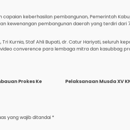
kan capaian keberhasilan pembangunan, Pemerintah K
n kewenangan pembangunan daerah yang terdiri dari 7 (t
, Tri Kurnia, Staf Ahli Bupati, dr. Catur Hariyati, seluru
a video converence para lembaga mitra dan kasubbag pr
mbauan Prokes Ke
Pelaksanaan Musda XV KN
uas yang wajib ditandai
*