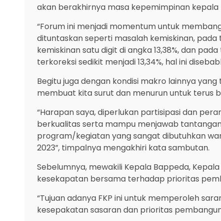
akan berakhirnya masa kepemimpinan kepala D
“Forum ini menjadi momentum untuk membangun
dituntaskan seperti masalah kemiskinan, pada 
kemiskinan satu digit di angka 13,38%, dan pad
terkoreksi sedikit menjadi 13,34%, hal ini dise
Begitu juga dengan kondisi makro lainnya yang
membuat kita surut dan menurun untuk terus
“Harapan saya, diperlukan partisipasi dan per
berkualitas serta mampu menjawab tantangan 
program/kegiatan yang sangat dibutuhkan wa
2023”, timpalnya mengakhiri kata sambutan.
Sebelumnya, mewakili Kepala Bappeda, Kepal
kesekapatan bersama terhadap prioritas pem
“Tujuan adanya FKP ini untuk memperoleh sa
kesepakatan sasaran dan prioritas pembangunan