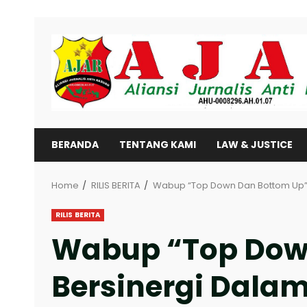
Skip
to
content
BERANDA
TENTANG KAMI
LAW & JUSTICE
Home
RILIS BERITA
Wabup “Top Down Dan Bottom Up”
RILIS BERITA
Wabup “Top Dow
Bersinergi Dala