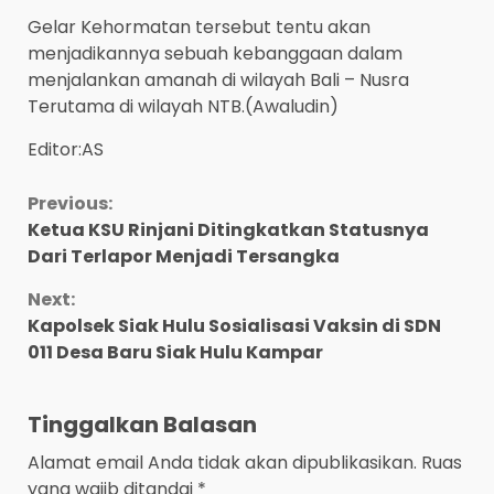
Gelar Kehormatan tersebut tentu akan
menjadikannya sebuah kebanggaan dalam
menjalankan amanah di wilayah Bali – Nusra
Terutama di wilayah NTB.(Awaludin)
Editor:AS
Continue
Previous:
Ketua KSU Rinjani Ditingkatkan Statusnya
Reading
Dari Terlapor Menjadi Tersangka
Next:
Kapolsek Siak Hulu Sosialisasi Vaksin di SDN
011 Desa Baru Siak Hulu Kampar
Tinggalkan Balasan
Alamat email Anda tidak akan dipublikasikan.
Ruas
yang wajib ditandai
*