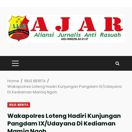
Skip
to
content
PRIMARY
MENU
Home
RILIS BERITA
Wakapolres Loteng Hadiri Kunjungan Pangdam IX/Udayana
Di Kediaman Mamiq Ngoh
RILIS BERITA
Wakapolres Loteng Hadiri Kunjungan
Pangdam IX/Udayana Di Kediaman
Mamiq Ngoh