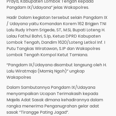
Praya, Kabupaten Lombok Tengah kepada
Pangdam IX/Udayana” jelas Wakapolres.
Hadir Dalam kegiatan tersebut selain Pangdam IX
/ Udayana yaitu Komandan Korem 162 Brigjen TNI
Lalu Rudy Irham Srigede, ST, M.Si, Bupati Loteng H.
Lalau Fathul Bahri, S.Ip, Ketua DPRD Kabupaten
Lombok Tengah, Dandim 1620/Loteng Letkol Inf. I
Putu Tangkas Wiratawan, S.IP dan Wakapolres
Lombok Tengah Kompol Ketut Tamiana.
“Pangdam IX/Udayana disambut langsung oleh H.
Lalu Wiratmaja (Mamiq Ngoh)” ungkap
Wakapolres
Dalam Sambutannya Pangdam IX/Udayana
menyampaikan Ucapan Terimakasih kepada
Majelis Adat Sasak dimana kehadirannya dalam
rangka menerima Penganugrahan gelar adat
sasak “Tirangge Pating Jagad”.