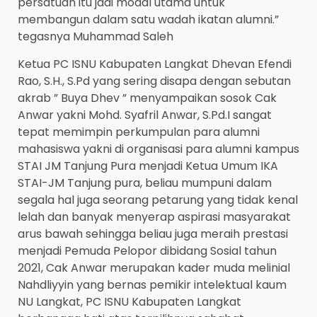
persatuan itu jadi modal utama untuk
membangun dalam satu wadah ikatan alumni.”
tegasnya Muhammad Saleh
Ketua PC ISNU Kabupaten Langkat Dhevan Efendi
Rao, S.H., S.Pd yang sering disapa dengan sebutan
akrab ” Buya Dhev ” menyampaikan sosok Cak
Anwar yakni Mohd. Syafril Anwar, S.Pd.I sangat
tepat memimpin perkumpulan para alumni
mahasiswa yakni di organisasi para alumni kampus
STAI JM Tanjung Pura menjadi Ketua Umum IKA
STAI-JM Tanjung pura, beliau mumpuni dalam
segala hal juga seorang petarung yang tidak kenal
lelah dan banyak menyerap aspirasi masyarakat
arus bawah sehingga beliau juga meraih prestasi
menjadi Pemuda Pelopor dibidang Sosial tahun
2021, Cak Anwar merupakan kader muda melinial
Nahdliyyin yang bernas pemikir intelektual kaum
NU Langkat, PC ISNU Kabupaten Langkat