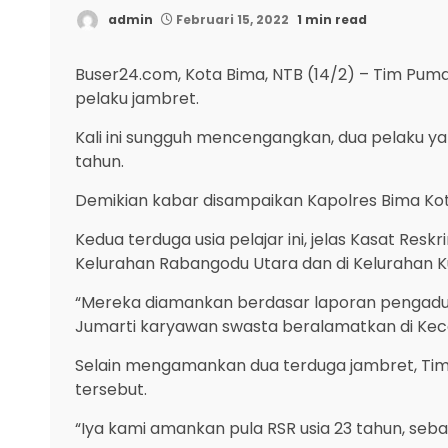
admin
Februari 15, 2022
1 min read
Buser24.com, Kota Bima, NTB (14/2) – Tim Pu
pelaku jambret.
Kali ini sungguh mencengangkan, dua pelaku ya
tahun.
Demikian kabar disampaikan Kapolres Bima Kota
Kedua terduga usia pelajar ini, jelas Kasat Re
Kelurahan Rabangodu Utara dan di Kelurahan 
“Mereka diamankan berdasar laporan pengadua
Jumarti karyawan swasta beralamatkan di Ke
Selain mengamankan dua terduga jambret, Tim
tersebut.
“Iya kami amankan pula RSR usia 23 tahun, seb