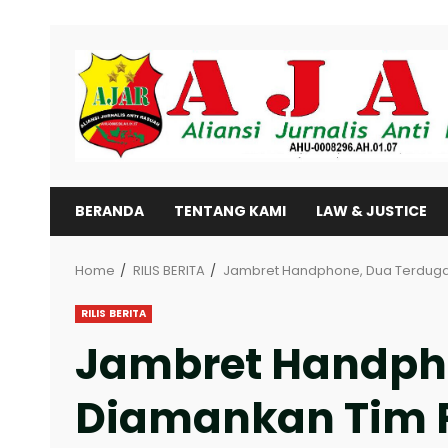
Skip
to
content
BERANDA
TENTANG KAMI
LAW & JUSTICE
Home
RILIS BERITA
Jambret Handphone, Dua Terduga
RILIS BERITA
Jambret Handpho
Diamankan Tim 