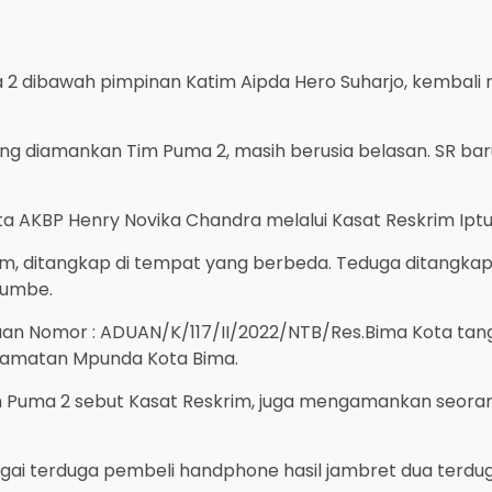
ma 2 dibawah pimpinan Katim Aipda Hero Suharjo, kemba
ng diamankan Tim Puma 2, masih berusia belasan. SR baru
 AKBP Henry Novika Chandra melalui Kasat Reskrim Iptu M
skrim, ditangkap di tempat yang berbeda. Teduga ditangk
Kumbe.
n Nomor : ADUAN/K/117/II/2022/NTB/Res.Bima Kota tang
camatan Mpunda Kota Bima.
 Puma 2 sebut Kasat Reskrim, juga mengamankan seoran
agai terduga pembeli handphone hasil jambret dua terdu