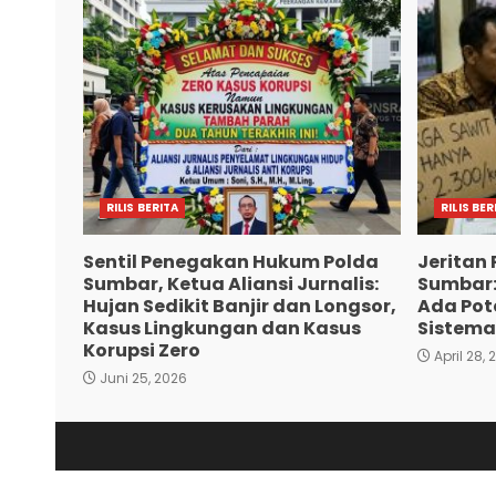
RILIS BERITA
RILIS BER
Sentil Penegakan Hukum Polda
Jeritan 
Sumbar, Ketua Aliansi Jurnalis:
Sumbar:
Hujan Sedikit Banjir dan Longsor,
Ada Pote
Kasus Lingkungan dan Kasus
Sistema
Korupsi Zero
April 28, 
Juni 25, 2026