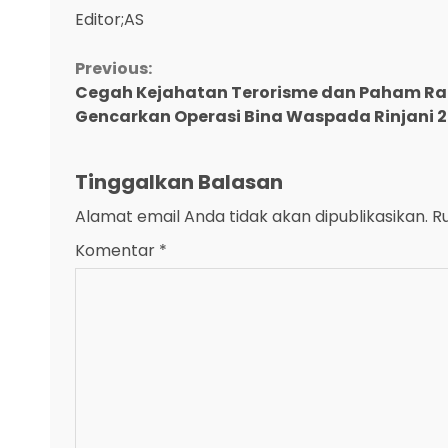
Editor;AS
Continue
Previous:
Cegah Kejahatan Terorisme dan Paham Rad
Reading
Gencarkan Operasi Bina Waspada Rinjani 
Tinggalkan Balasan
Alamat email Anda tidak akan dipublikasikan.
R
Komentar
*