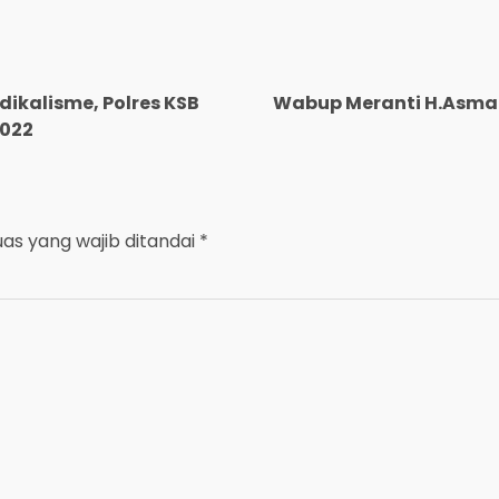
ikalisme, Polres KSB
Wabup Meranti H.Asmar
2022
uas yang wajib ditandai
*