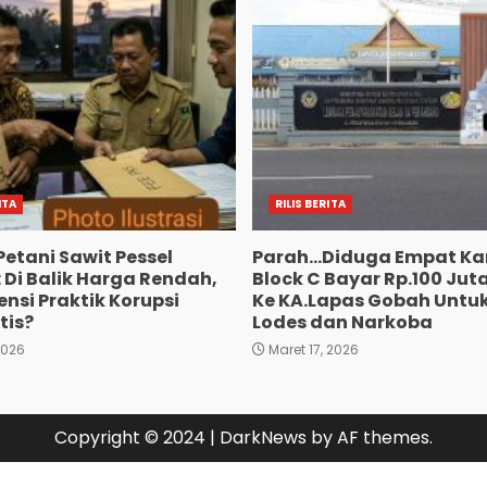
ITA
RILIS BERITA
Petani Sawit Pessel
Parah…Diduga Empat Ka
 Di Balik Harga Rendah,
Block C Bayar Rp.100 Jut
nsi Praktik Korupsi
Ke KA.Lapas Gobah Untuk
tis?
Lodes dan Narkoba
2026
Maret 17, 2026
Copyright © 2024
|
DarkNews
by AF themes.