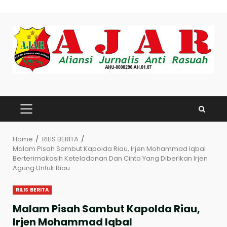
Skip
to
content
PRIMARY
MENU
Home
RILIS BERITA
Malam Pisah Sambut Kapolda Riau, Irjen Mohammad Iqbal
Berterimakasih Keteladanan Dan Cinta Yang Diberikan Irjen
Agung Untuk Riau
RILIS BERITA
Malam Pisah Sambut Kapolda Riau,
Irjen Mohammad Iqbal