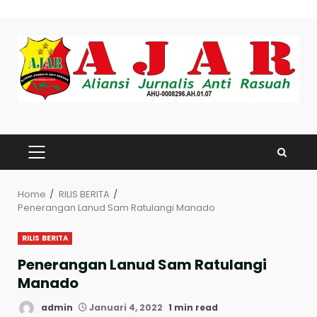
Skip
to
content
PRIMARY
MENU
Home
RILIS BERITA
Penerangan Lanud Sam Ratulangi Manado
RILIS BERITA
Penerangan Lanud Sam Ratulangi
Manado
admin
Januari 4, 2022
1 min read